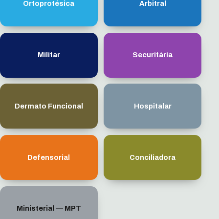
Ortoprotésica
Arbitral
Militar
Securitária
Dermato Funcional
Hospitalar
Defensorial
Conciliadora
Ministerial — MPT